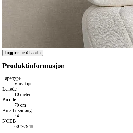
Logg inn for å handle
Produktinformasjon
Tapettype
Vinyltapet
Lengde
10 meter
Bredde
70 cm
Antall i kartong
24
NOBB
60797948