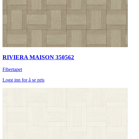
RIVIERA MAISON 350562
Fibertapet
Logg inn for å se pris