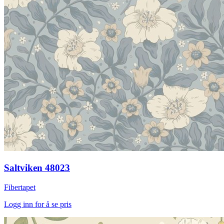
Saltviken 48023
Fibertapet
Logg inn for å se pris