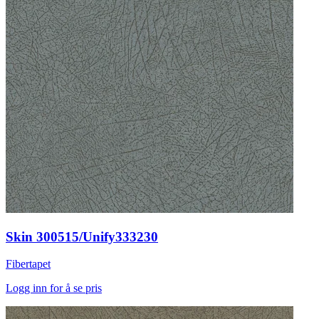
Skin 300515/Unify333230
Fibertapet
Logg inn for å se pris