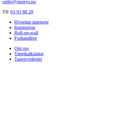
ordre@storeys.no
Tlf:
63 93 88 20
Hvordan tapetsere
Inspirasjon
Roll-on-wall
Forhandlere
Om oss
Tapetkalkulator
Tapetsymboler