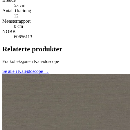
Bredde
53 cm
Antall i kartong
12
Mønsterrapport
0 cm
NOBB
60656113
Relaterte produkter
Fra kolleksjonen Kaleidoscope
Se alle i Kaleidoscope →