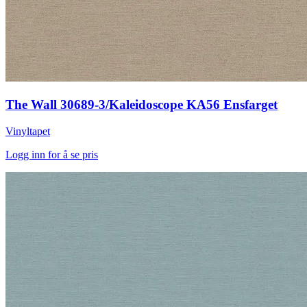
The Wall 30689-3/Kaleidoscope KA56 Ensfarget
Vinyltapet
Logg inn for å se pris