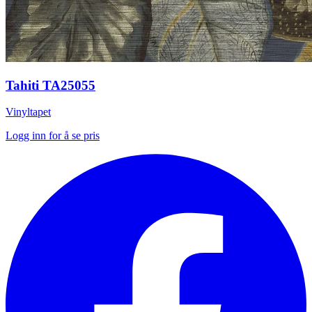
Tahiti TA25055
Vinyltapet
Logg inn for å se pris