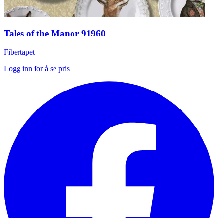
Tales of the Manor 91960
Fibertapet
Logg inn for å se pris