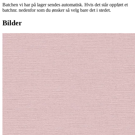
Batchen vi har på lager sendes automatisk. Hvis det står oppført et
batchnr. nedenfor som du ønsker så velg bare det i stedet.
Bilder