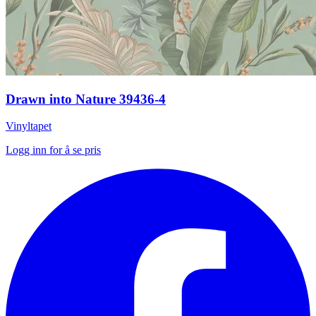
Drawn into Nature 39436-4
Vinyltapet
Logg inn for å se pris