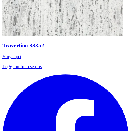
Travertino 33352
Vinyltapet
Logg inn for å se pris