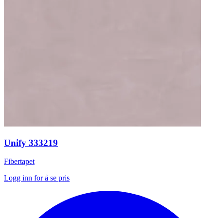
Unify 333219
Fibertapet
Logg inn for å se pris