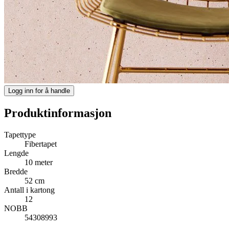
Logg inn for å handle
Produktinformasjon
Tapettype
Fibertapet
Lengde
10 meter
Bredde
52 cm
Antall i kartong
12
NOBB
54308993