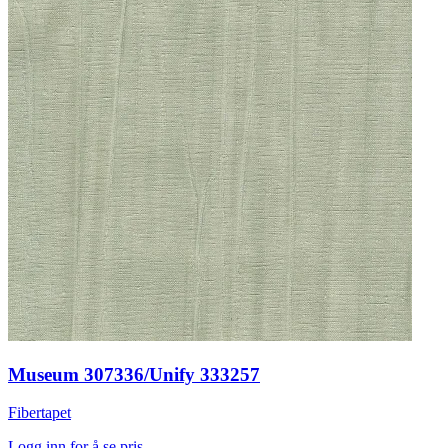
Museum 307336/Unify 333257
Fibertapet
Logg inn for å se pris