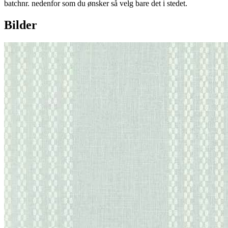
batchnr. nedenfor som du ønsker så velg bare det i stedet.
Bilder