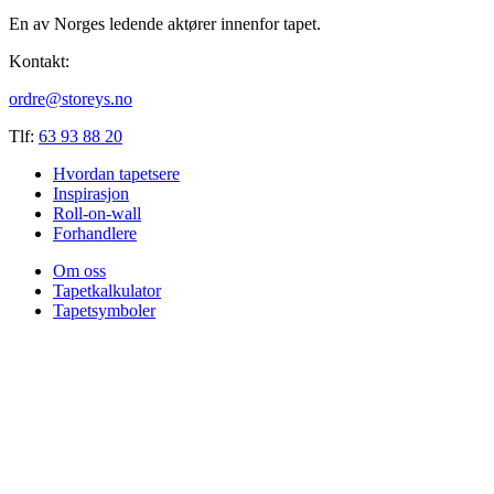
En av Norges ledende aktører innenfor tapet.
Kontakt:
ordre@storeys.no
Tlf:
63 93 88 20
Hvordan tapetsere
Inspirasjon
Roll-on-wall
Forhandlere
Om oss
Tapetkalkulator
Tapetsymboler