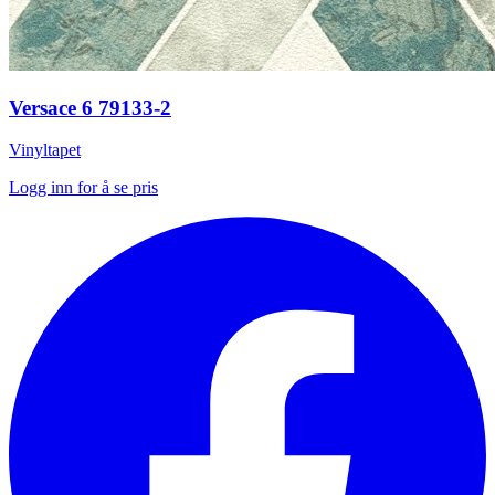
Versace 6 79133-2
Vinyltapet
Logg inn for å se pris