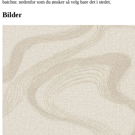
batchnr. nedenfor som du ønsker så velg bare det i stedet.
Bilder