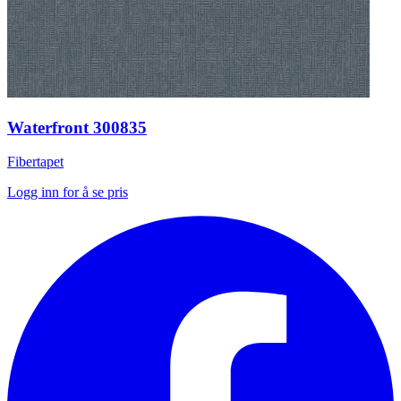
Waterfront 300835
Fibertapet
Logg inn for å se pris