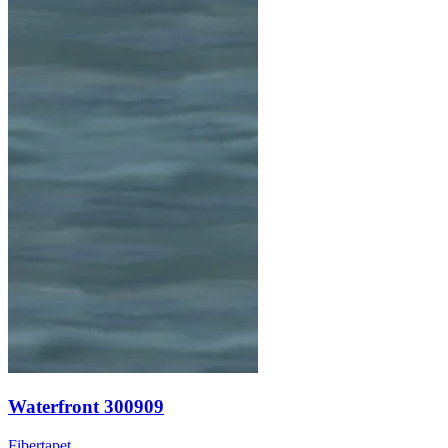
Waterfront 300909
Fibertapet