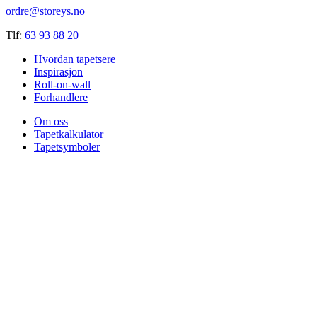
ordre@storeys.no
Tlf:
63 93 88 20
Hvordan tapetsere
Inspirasjon
Roll-on-wall
Forhandlere
Om oss
Tapetkalkulator
Tapetsymboler