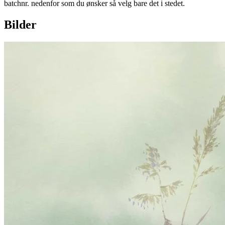
batchnr. nedenfor som du ønsker så velg bare det i stedet.
Bilder