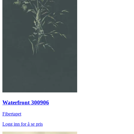
Waterfront 300906
Fibertapet
Logg inn for å se pris