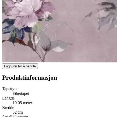
Logg inn for å handle
Produktinformasjon
Tapettype
Fibertapet
Lengde
10.05 meter
Bredde
52 cm
Antall i kartong