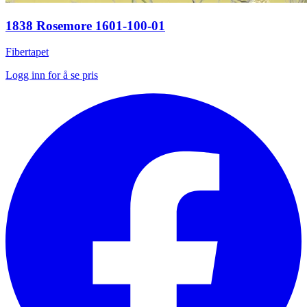
1838 Rosemore 1601-100-01
Fibertapet
Logg inn for å se pris