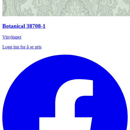
Botanical 38708-1
Vinyltapet
Logg inn for å se pris