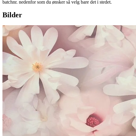
batchnr. nedenfor som du ønsker så velg bare det i stedet.
Bilder