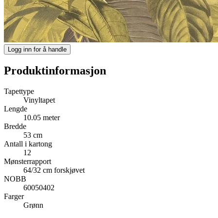
Logg inn for å handle
Produktinformasjon
Tapettype
Vinyltapet
Lengde
10.05 meter
Bredde
53 cm
Antall i kartong
12
Mønsterrapport
64/32 cm forskjøvet
NOBB
60050402
Farger
Grønn