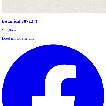
Botanical 38712-4
Vinyltapet
Logg inn for å se pris