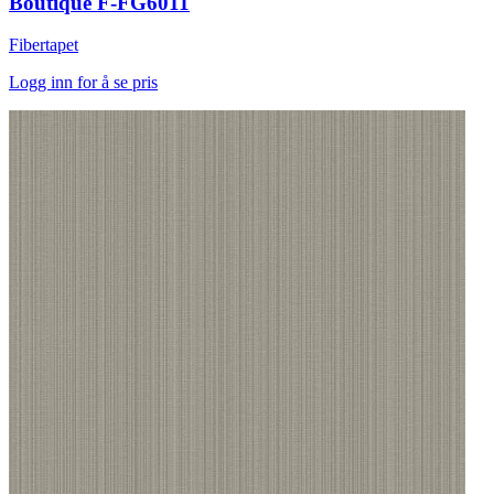
Boutique F-FG6011
Fibertapet
Logg inn for å se pris