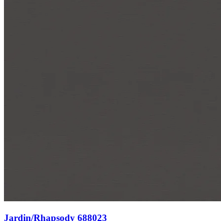
Jardin/Rhapsody 688023