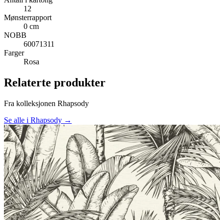
12
Mønsterrapport
0 cm
NOBB
60071311
Farger
Rosa
Relaterte produkter
Fra kolleksjonen Rhapsody
Se alle i Rhapsody →