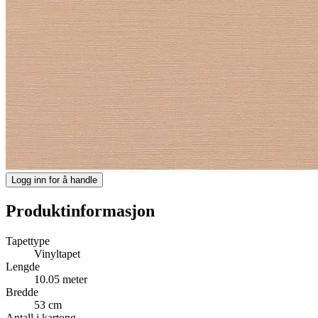
Logg inn for å handle
Produktinformasjon
Tapettype
Vinyltapet
Lengde
10.05 meter
Bredde
53 cm
Antall i kartong