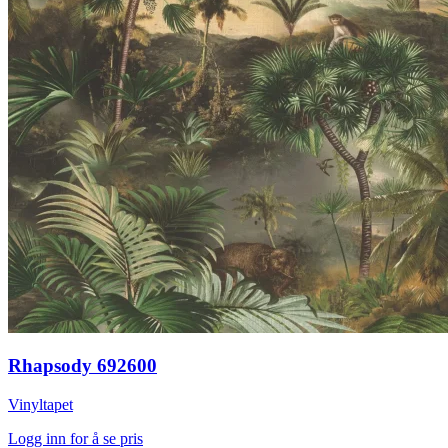
Rhapsody 692600
Vinyltapet
Logg inn for å se pris