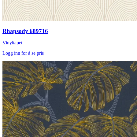
Rhapsody 689716
Vinyltapet
Logg inn for å se pris