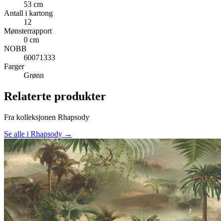
53 cm
Antall i kartong
12
Mønsterrapport
0 cm
NOBB
60071333
Farger
Grønn
Relaterte produkter
Fra kolleksjonen Rhapsody
Se alle i Rhapsody →