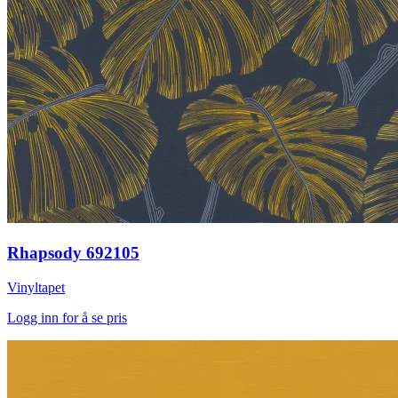
Rhapsody 692105
Vinyltapet
Logg inn for å se pris