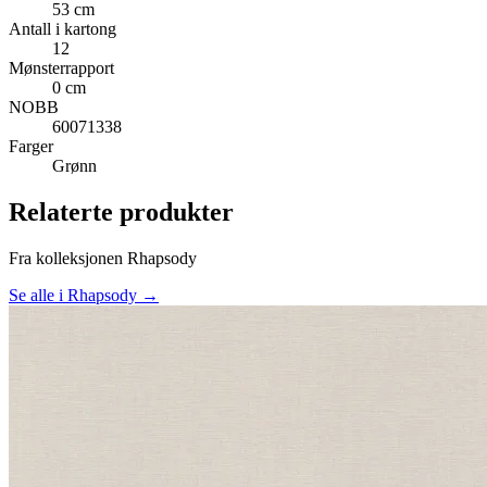
53 cm
Antall i kartong
12
Mønsterrapport
0 cm
NOBB
60071338
Farger
Grønn
Relaterte produkter
Fra kolleksjonen Rhapsody
Se alle i Rhapsody →