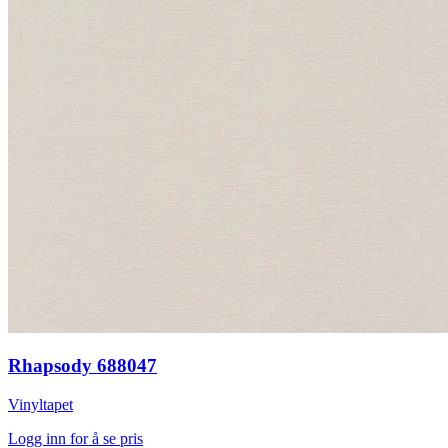
Rhapsody 688047
Vinyltapet
Logg inn for å se pris