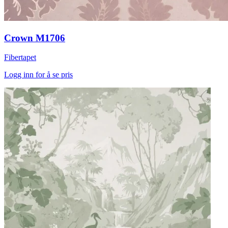
Crown M1706
Fibertapet
Logg inn for å se pris