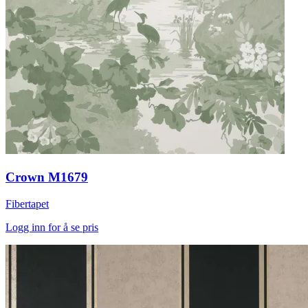
Crown M1679
Fibertapet
Logg inn for å se pris