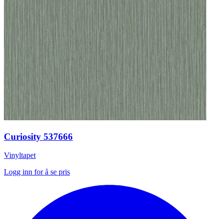
Curiosity 537666
Vinyltapet
Logg inn for å se pris