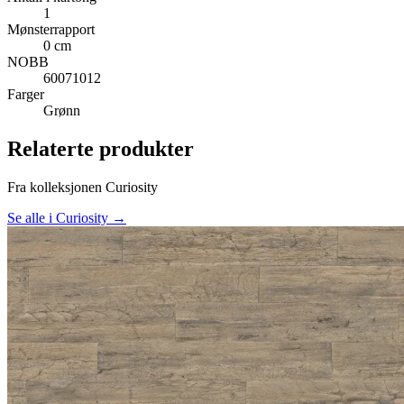
1
Mønsterrapport
0 cm
NOBB
60071012
Farger
Grønn
Relaterte produkter
Fra kolleksjonen Curiosity
Se alle i Curiosity →