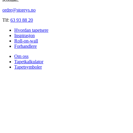
ordre@storeys.no
Tlf:
63 93 88 20
Hvordan tapetsere
Inspirasjon
Roll-on-wall
Forhandlere
Om oss
Tapetkalkulator
Tapetsymboler