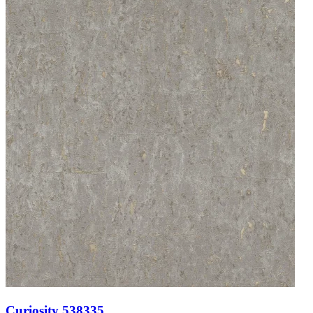
Curiosity 538335