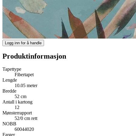
Logg inn for å handle
Produktinformasjon
Tapettype
Fibertapet
Lengde
10.05 meter
Bredde
52 cm
Antall i kartong
12
Mønsterrapport
52/0 cm rett
NOBB
60044020
Farger