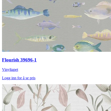
Flourish 39696-1
Vinyltapet
Logg inn for å se pris