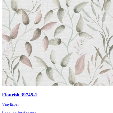
Flourish 39745-1
Vinyltapet
Logg inn for å se pris