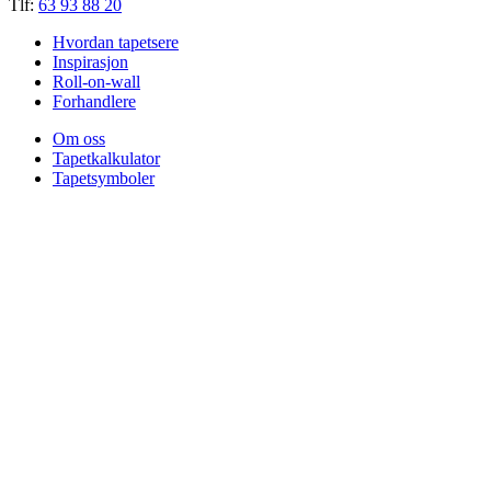
Tlf:
63 93 88 20
Hvordan tapetsere
Inspirasjon
Roll-on-wall
Forhandlere
Om oss
Tapetkalkulator
Tapetsymboler