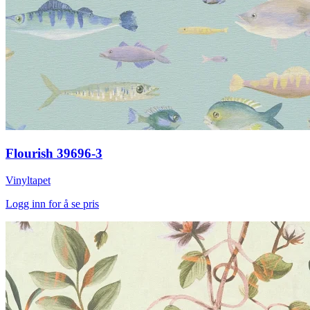
Flourish 39696-3
Vinyltapet
Logg inn for å se pris