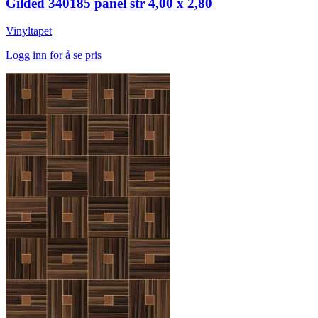
Gilded 340185 panel str 4,00 x 2,80
Vinyltapet
Logg inn for å se pris