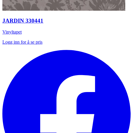
JARDIN 330441
Vinyltapet
Logg inn for å se pris