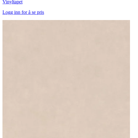
Vinyltapet
Logg inn for å se pris