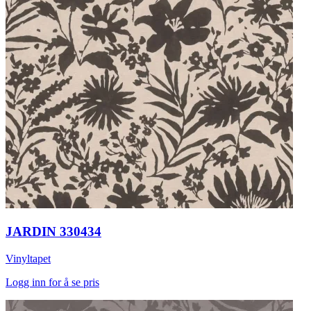
JARDIN 330434
Vinyltapet
Logg inn for å se pris