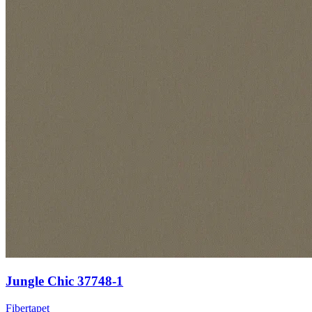
Jungle Chic 37748-1
Fibertapet