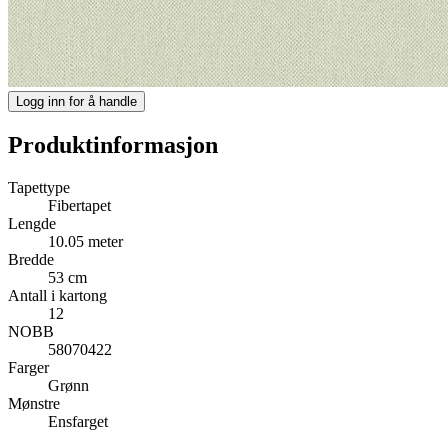
Logg inn for å handle
Produktinformasjon
Tapettype
Fibertapet
Lengde
10.05 meter
Bredde
53 cm
Antall i kartong
12
NOBB
58070422
Farger
Grønn
Mønstre
Ensfarget