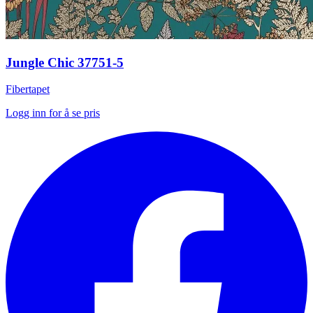
Jungle Chic 37751-5
Fibertapet
Logg inn for å se pris