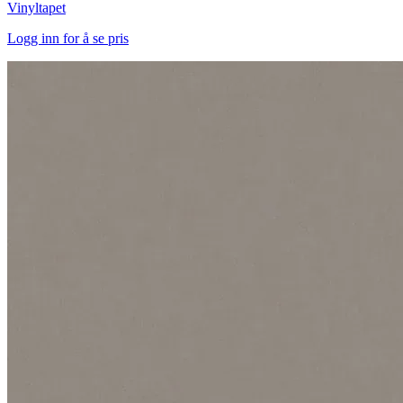
Vinyltapet
Logg inn for å se pris