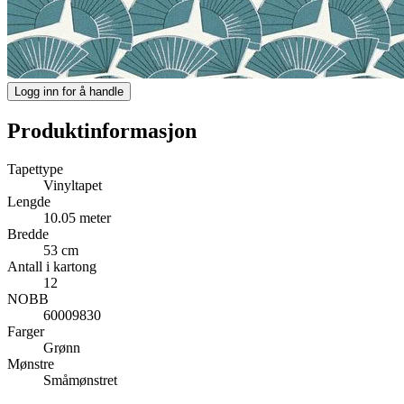
Logg inn for å handle
Produktinformasjon
Tapettype
Vinyltapet
Lengde
10.05 meter
Bredde
53 cm
Antall i kartong
12
NOBB
60009830
Farger
Grønn
Mønstre
Småmønstret