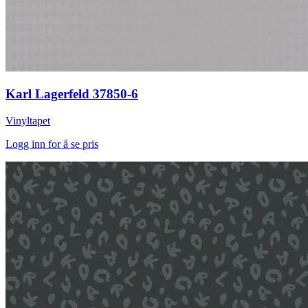
Karl Lagerfeld 37850-6
Vinyltapet
Logg inn for å se pris