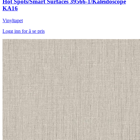
Hot Spots/Smart Surfaces 39566-1/Kaleidoscope
KA16
Vinyltapet
Logg inn for å se pris