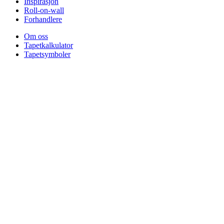
Inspirasjon
Roll-on-wall
Forhandlere
Om oss
Tapetkalkulator
Tapetsymboler