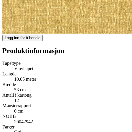
Logg inn for å handle
Produktinformasjon
Tapettype
Vinyltapet
Lengde
10.05 meter
Bredde
53 cm
Antall i kartong
12
Mønsterrapport
0 cm
NOBB
56042942
Farger