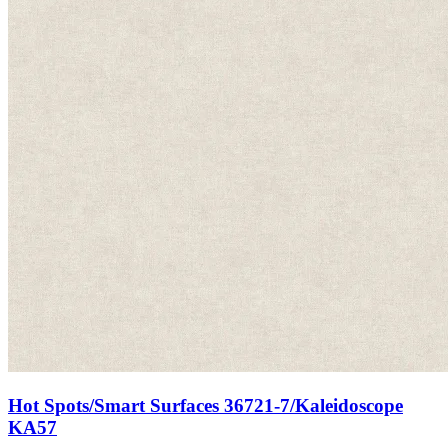
Hot Spots/Smart Surfaces 36721-7/Kaleidoscope
KA57