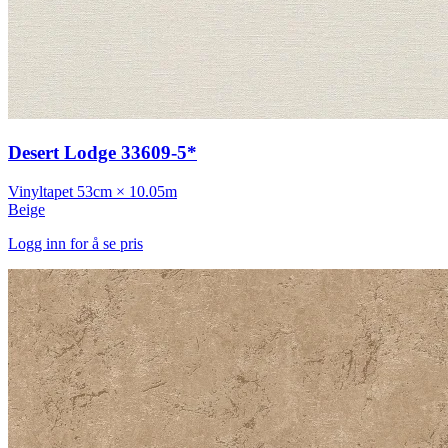
Desert Lodge 33609-5*
Vinyltapet
53cm × 10.05m
Beige
Logg inn for å se pris