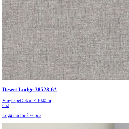
Desert Lodge 38528-6*
Vinyltapet
53cm × 10.05m
Grå
Logg inn for å se pris