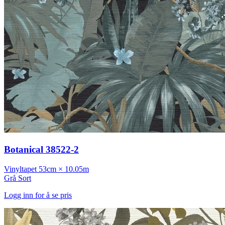
Botanical 38522-2
Vinyltapet
53cm × 10.05m
Grå
Sort
Logg inn for å se pris