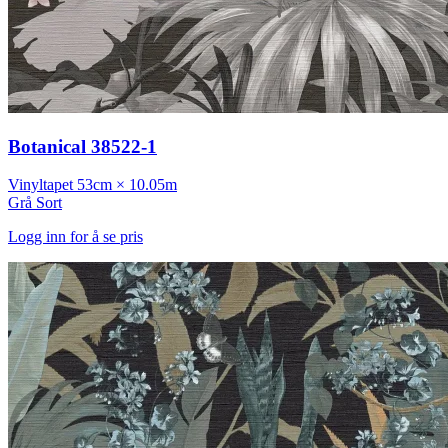
Botanical 38522-1
Vinyltapet
53cm × 10.05m
Grå
Sort
Logg inn for å se pris