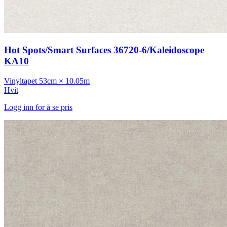
Hot Spots/Smart Surfaces 36720-6/Kaleidoscope
KA10
Vinyltapet
53cm × 10.05m
Hvit
Logg inn for å se pris