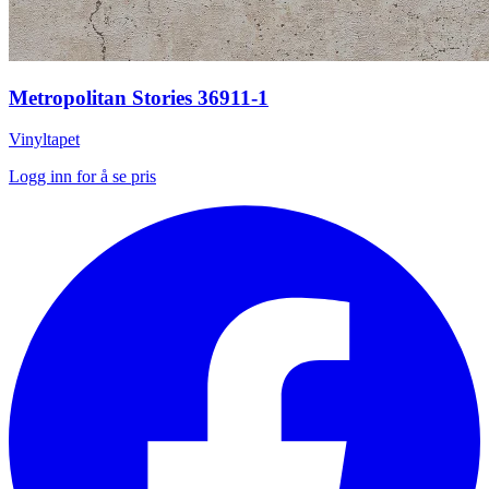
Metropolitan Stories 36911-1
Vinyltapet
Logg inn for å se pris