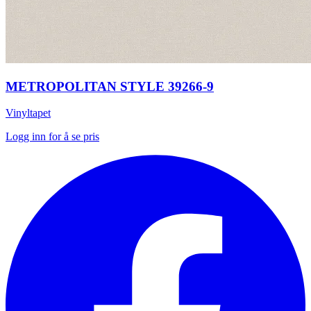
METROPOLITAN STYLE 39266-9
Vinyltapet
Logg inn for å se pris