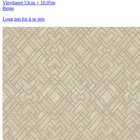
Vinyltapet
53cm × 10.05m
Beige
Logg inn for å se pris