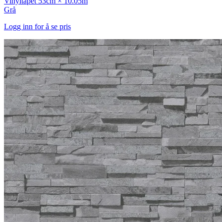
Vinyltapet
53cm × 10.05m
Grå
Logg inn for å se pris