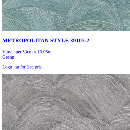
METROPOLITAN STYLE 39105-2
Vinyltapet
53cm × 10.05m
Grønn
Logg inn for å se pris