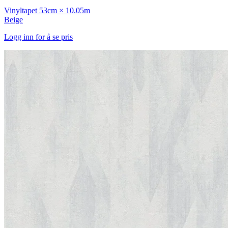
Vinyltapet
53cm × 10.05m
Beige
Logg inn for å se pris