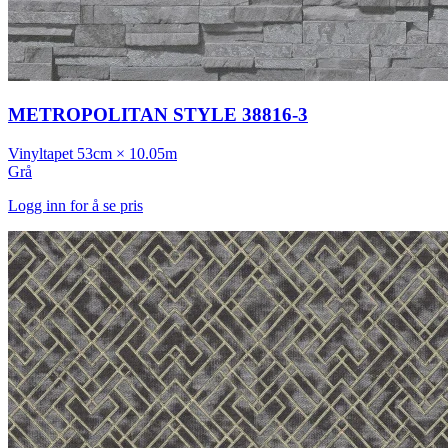
METROPOLITAN STYLE 38816-3
Vinyltapet
53cm × 10.05m
Grå
Logg inn for å se pris