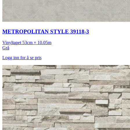
METROPOLITAN STYLE 39118-3
Vinyltapet
53cm × 10.05m
Grå
Logg inn for å se pris