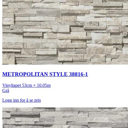
METROPOLITAN STYLE 38816-1
Vinyltapet
53cm × 10.05m
Grå
Logg inn for å se pris