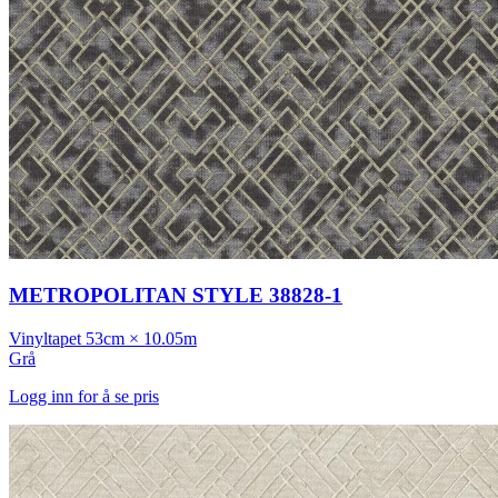
METROPOLITAN STYLE 38828-1
Vinyltapet
53cm × 10.05m
Grå
Logg inn for å se pris