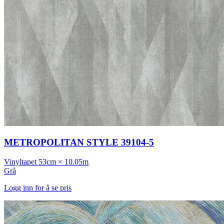
METROPOLITAN STYLE 39104-5
Vinyltapet
53cm × 10.05m
Grå
Logg inn for å se pris