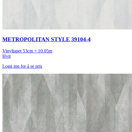
METROPOLITAN STYLE 39104-4
Vinyltapet
53cm × 10.05m
Hvit
Logg inn for å se pris