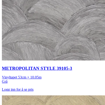
METROPOLITAN STYLE 39105-3
Vinyltapet
53cm × 10.05m
Grå
Logg inn for å se pris