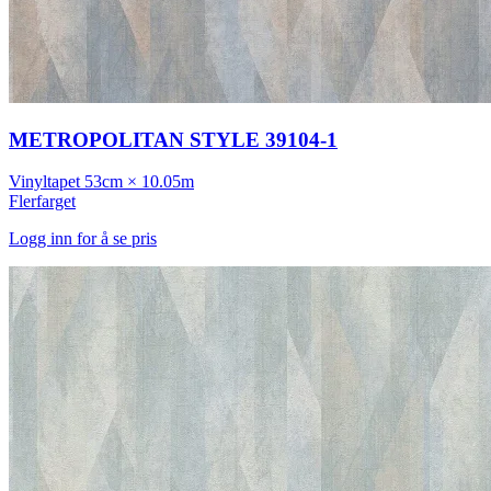
METROPOLITAN STYLE 39104-1
Vinyltapet
53cm × 10.05m
Flerfarget
Logg inn for å se pris