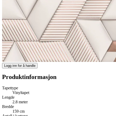
Logg inn for å handle
Produktinformasjon
Tapettype
Vinyltapet
Lengde
2.8 meter
Bredde
159 cm
Antall i kartong