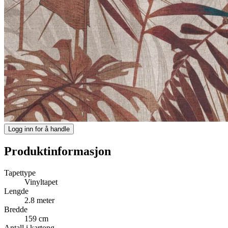
Logg inn for å handle
Produktinformasjon
Tapettype
Vinyltapet
Lengde
2.8 meter
Bredde
159 cm
Antall i kartong