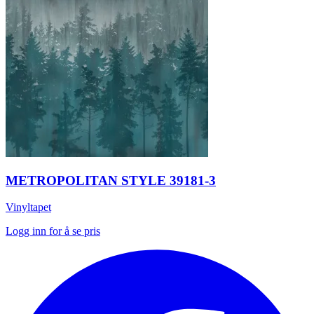
METROPOLITAN STYLE 39181-3
Vinyltapet
Logg inn for å se pris