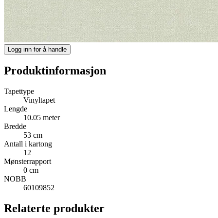
Logg inn for å handle
Produktinformasjon
Tapettype
Vinyltapet
Lengde
10.05 meter
Bredde
53 cm
Antall i kartong
12
Mønsterrapport
0 cm
NOBB
60109852
Relaterte produkter