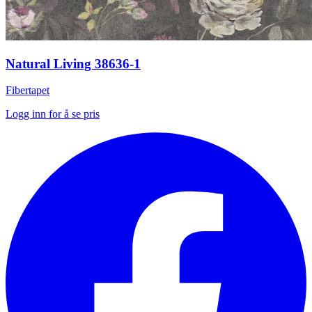
Natural Living 38636-1
Fibertapet
Logg inn for å se pris