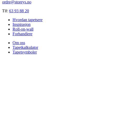
ordre@storeys.no
Tlf:
63 93 88 20
Hvordan tapetsere
Inspirasjon
Roll-on-wall
Forhandlere
Om oss
Tapetkalkulator
Tapetsymboler