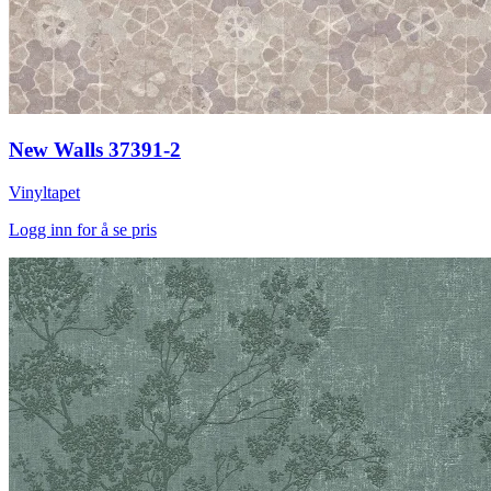
New Walls 37391-2
Vinyltapet
Logg inn for å se pris