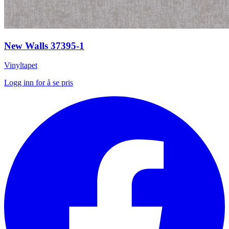
New Walls 37395-1
Vinyltapet
Logg inn for å se pris