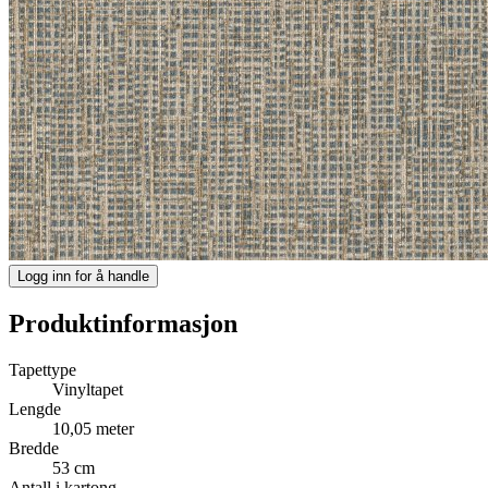
Logg inn for å handle
Produktinformasjon
Tapettype
Vinyltapet
Lengde
10,05 meter
Bredde
53 cm
Antall i kartong