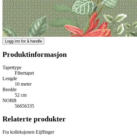
Logg inn for å handle
Produktinformasjon
Tapettype
Fibertapet
Lengde
10 meter
Bredde
52 cm
NOBB
56656335
Relaterte produkter
Fra kolleksjonen Eijffinger