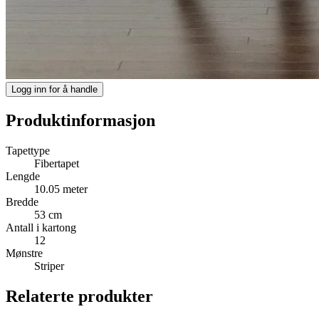
Logg inn for å handle
Produktinformasjon
Tapettype
Fibertapet
Lengde
10.05 meter
Bredde
53 cm
Antall i kartong
12
Mønstre
Striper
Relaterte produkter