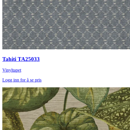
Tahiti TA25033
Vinyltapet
Logg inn for å se pris