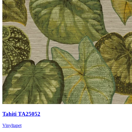
Tahiti TA25052
Vinyltapet