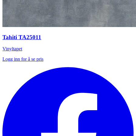
Tahiti TA25011
Vinyltapet
Logg inn for å se pris