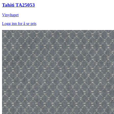
Tahiti TA25053
Vinyltapet
Logg inn for å se pris